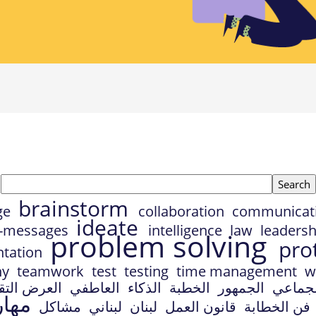
Search tags
brainstorm
ge
collaboration
communicat
ideate
I-messages
intelligence
law
leaders
problem solving
pro
ntation
hy
teamwork
test
testing
time management
w
لجماعي
الجمهور
الخطبة
الذكاء
العاطفي
العرض الت
مها
فن الخطابة
قانون العمل
لبنان
لبناني
مشاكل